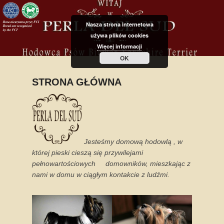
Nasza strona internetowa
używa plików cookies
Więcej informacji
OK
STRONA GŁÓWNA
P
o
s
t
e
Jesteśmy domową hodowlą , w
d
której pieski cieszą się przywilejami
o
pełnowartościowych domowników, mieszkając z
n
nami w domu w ciągłym kontakcie z ludźmi.
8
l
u
t